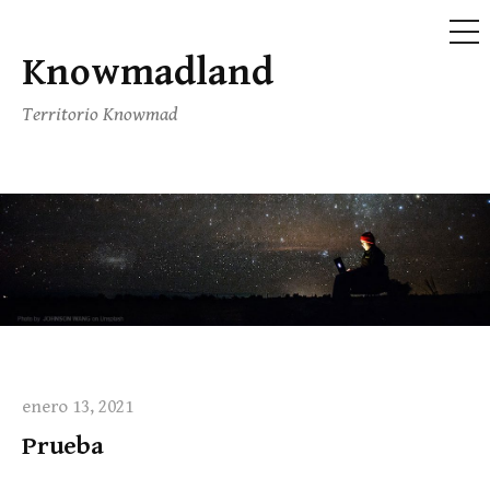
ME
Knowmadland
Saltar
al
Territorio Knowmad
contenido
enero 13, 2021
Prueba