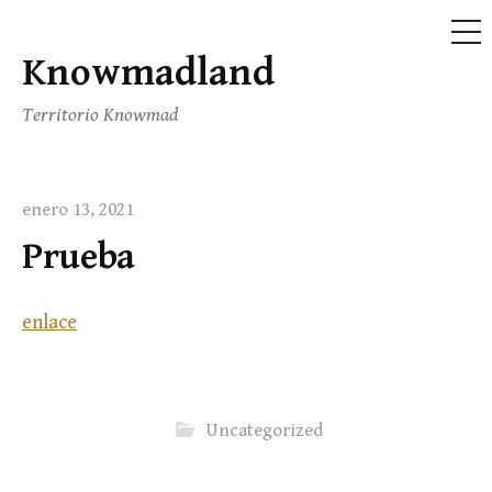
ME
Knowmadland
Saltar
al
Territorio Knowmad
contenido
enero 13, 2021
Prueba
enlace
Uncategorized